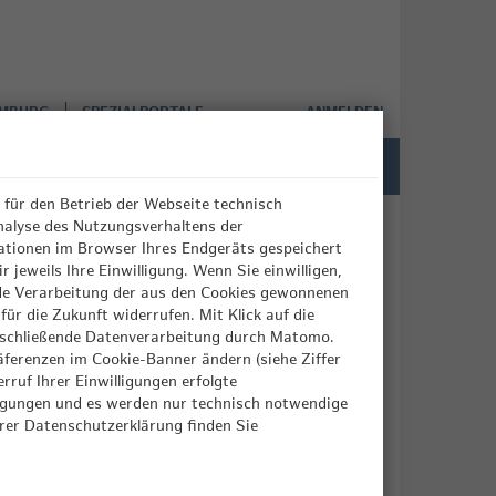
AMBURG
SPEZIALPORTALE
ANMELDEN
für den Betrieb der Webseite technisch
nalyse des Nutzungsverhaltens der
ationen im Browser Ihres Endgeräts gespeichert
 jeweils Ihre Einwilligung. Wenn Sie einwilligen,
Datensicherheit
nde Verarbeitung der aus den Cookies gewonnenen
ür die Zukunft widerrufen. Mit Klick auf die
 anschließende Datenverarbeitung durch Matomo.
Ihre Daten sind bei uns sicher. Ausführliche
räferenzen im Cookie-Banner ändern (siehe Ziffer
Informationen dazu können Sie auf der Seite
ruf Ihrer Einwilligungen erfolgte
Datenschutzhinweise
nachlesen.
illigungen und es werden nur technisch notwendige
serer Datenschutzerklärung finden Sie