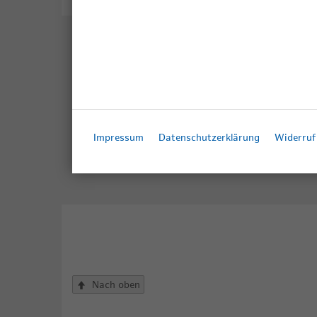
Impressum
Datenschutzerklärung
Widerruf 
Schnellmenü
Fußzeile
Nach oben