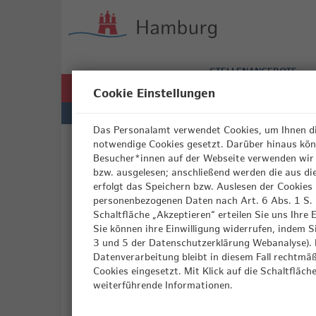
Zum
Anmelden
Zur
Zur
Inhalt
Navigation
Startseite
|
Stellenportal
Hauptnaviga
STELLENANGEBOTE
|
Freie
Cookie Einstellungen
und
Hansestadt
Hamburg
Das Personalamt verwendet Cookies, um Ihnen di
Startseite
Passwort vergessen?
notwendige Cookies gesetzt. Darüber hinaus könn
Besucher*innen auf der Webseite verwenden wir 
Passwort vergessen?
bzw. ausgelesen; anschließend werden die aus dies
erfolgt das Speichern bzw. Auslesen der Cookie
personenbezogenen Daten nach Art. 6 Abs. 1 S. 1 
Sie haben Ihr Passwort vergessen? Geben Sie einfach 
Schaltfläche „Akzeptieren“ erteilen Sie uns Ihr
verwendet haben. Sie erhalten Ihr neues Passwort u
Sie können ihre Einwilligung widerrufen, indem S
Pflichtfelder sind mit einem (*) markiert.
3 und 5 der Datenschutzerklärung Webanalyse). D
Datenverarbeitung bleibt in diesem Fall rechtmäß
E-Mail-Adresse
*
Cookies eingesetzt. Mit Klick auf die Schaltfläch
weiterführende Informationen.