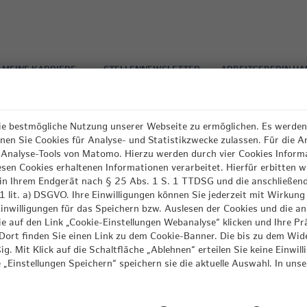
tion
MEINE KARRIERE
STELLENNEWSLETTER
ARBEITGEBERIN H
e bestmögliche Nutzung unserer Webseite zu ermöglichen. Es werden 
en Sie Cookies für Analyse- und Statistikzwecke zulassen. Für die A
Analyse-Tools von Matomo. Hierzu werden durch vier Cookies Inform
en Cookies erhaltenen Informationen verarbeitet. Hierfür erbitten wir
s in Ihrem Endgerät nach § 25 Abs. 1 S. 1 TTDSG und die anschließe
lit. a) DSGVO. Ihre Einwilligungen können Sie jederzeit mit Wirkung f
Ihre E-Mail-Adresse ein, die Sie bei der Registrierung
e Einwilligungen für das Speichern bzw. Auslesen der Cookies und die
mgehend per E-Mail.
ie auf den Link „Cookie-Einstellungen Webanalyse“ klicken und Ihre P
ort finden Sie einen Link zu dem Cookie-Banner. Die bis zu dem Wider
ig. Mit Klick auf die Schaltfläche „Ablehnen“ erteilen Sie keine Einw
e „Einstellungen Speichern“ speichern sie die aktuelle Auswahl. In un
Absenden